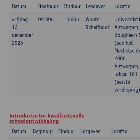
Datum
Beginuur
Einduur
Lesgever
Locatie
vrijdag
09:30u
16:00u
Wouter
Universitei
12
Schelfhout
Antwerpen,
december
Boogkeers 
2025
(aan het
Mechelsepl
2000
Antwerpen,
lokaal 101
(eerste
verdieping
Introductie tot kwaliteitsvolle
schoolontwikkeling
Datum
Beginuur
Einduur
Lesgever
Locatie