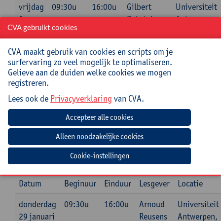
vrijdag
09:30u
16:00u
Gilbert
Universiteit
9
Deketelaere
Antwerpen,
CVA gebruikt cookies
januari
Boogkeers 5
2026
(aan het
CVA maakt gebruik van cookies en scripts om je
Mechelseplei
surfervaring zo veel mogelijk te optimaliseren.
2000
Gelieve aan de duiden welke cookies we mogen
Antwerpen,
registreren.
lokaal 101
Lees ook de
Privacyverklaring
van CVA.
(eerste
verdieping)
Cookie-instellingen
Inleiding tot de rechtspositie leerling:
schoolreglement en disciplinaire maatregelen
Datum
Beginuur
Einduur
Lesgever
Locatie
donderdag
09:30u
16:00u
Arnoud
Universiteit
29 januari
Reusens
Antwerpen,