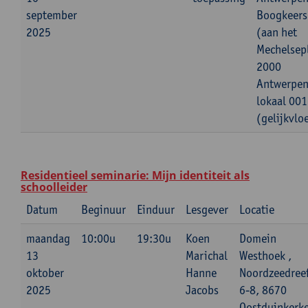
september
Boogkeers
2025
(aan het
Mechelsepl
2000
Antwerpen
lokaal 001
(gelijkvlo
Residentieel seminarie: Mijn identiteit als
schoolleider
Datum
Beginuur
Einduur
Lesgever
Locatie
maandag
10:00u
19:30u
Koen
Domein
13
Marichal
Westhoek ,
oktober
Hanne
Noordzeedree
2025
Jacobs
6-8, 8670
Oostduinkerk