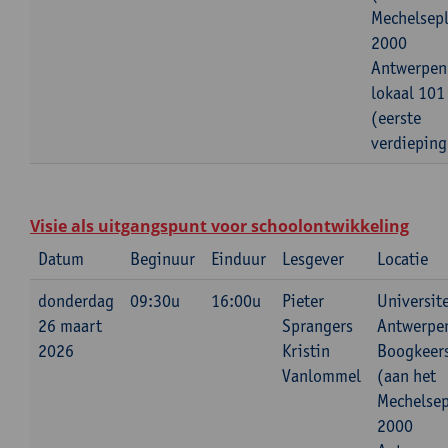
Mechelsepl
2000
Antwerpen
lokaal 101
(eerste
verdieping
Visie als uitgangspunt voor schoolontwikkeling
Datum
Beginuur
Einduur
Lesgever
Locatie
donderdag
09:30u
16:00u
Pieter
Universite
26 maart
Sprangers
Antwerpe
2026
Kristin
Boogkeer
Vanlommel
(aan het
Mechelsep
2000