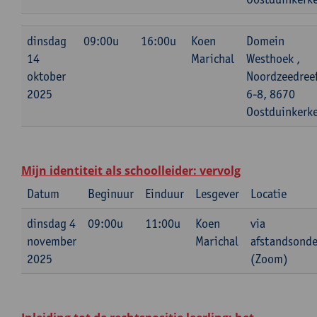
dinsdag
09:00u
16:00u
Koen
Domein
14
Marichal
Westhoek ,
oktober
Noordzeedree
2025
6-8, 8670
Oostduinkerk
Mijn identiteit als schoolleider: vervolg
Datum
Beginuur
Einduur
Lesgever
Locatie
dinsdag 4
09:00u
11:00u
Koen
via
november
Marichal
afstandsonde
2025
(Zoom)