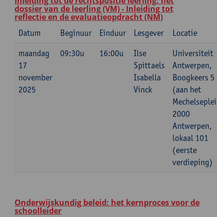
Inleiding tot de rechtspositie leerling: het
dossier van de leerling (VM) - Inleiding tot
reflectie en de evaluatieopdracht (NM)
Datum
Beginuur
Einduur
Lesgever
Locatie
maandag
09:30u
16:00u
Ilse
Universiteit
17
Spittaels
Antwerpen,
november
Isabella
Boogkeers 5
2025
Vinck
(aan het
Mechelseplei
2000
Antwerpen,
lokaal 101
(eerste
verdieping)
Onderwijskundig beleid: het kernproces voor de
schoolleider