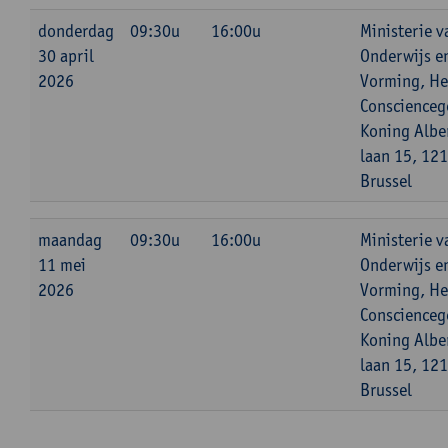
donderdag
09:30u
16:00u
Ministerie v
30 april
Onderwijs e
2026
Vorming, He
Conscienceg
Koning Alber
laan 15, 12
Brussel
maandag
09:30u
16:00u
Ministerie v
11 mei
Onderwijs e
2026
Vorming, He
Conscienceg
Koning Alber
laan 15, 12
Brussel