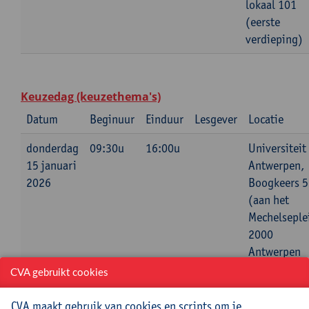
lokaal 101
(eerste
verdieping)
Keuzedag (keuzethema's)
Datum
Beginuur
Einduur
Lesgever
Locatie
donderdag
09:30u
16:00u
Universiteit
15 januari
Antwerpen,
2026
Boogkeers 5
(aan het
Mechelseple
2000
Antwerpen
CVA gebruikt cookies
CVA maakt gebruik van cookies en scripts om je