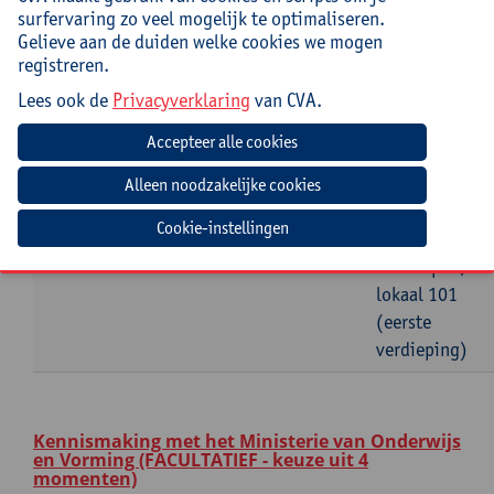
Visie op zorg in onderwijs – het beleidsdomein
surfervaring zo veel mogelijk te optimaliseren.
leerlingenbegeleiding
Gelieve aan de duiden welke cookies we mogen
Datum
Beginuur
Einduur
Lesgever
Locatie
registreren.
Lees ook de
Privacyverklaring
van CVA.
dinsdag
09:30u
16:00u
Alain
Universiteit
24
Noëz
Antwerpen,
februari
Boogkeers 5
2026
(aan het
Mechelseplein)
Cookie-instellingen
2000
Antwerpen,
lokaal 101
(eerste
verdieping)
Kennismaking met het Ministerie van Onderwijs
en Vorming (FACULTATIEF - keuze uit 4
momenten)