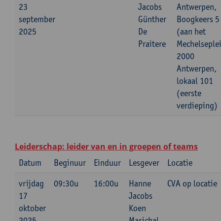
23
Jacobs
Antwerpen,
september
Günther
Boogkeers 5
2025
De
(aan het
Praitere
Mechelseplei
2000
Antwerpen,
lokaal 101
(eerste
verdieping)
Leiderschap: leider van en in groepen of teams
Datum
Beginuur
Einduur
Lesgever
Locatie
vrijdag
09:30u
16:00u
Hanne
CVA op locatie
17
Jacobs
oktober
Koen
2025
Marichal