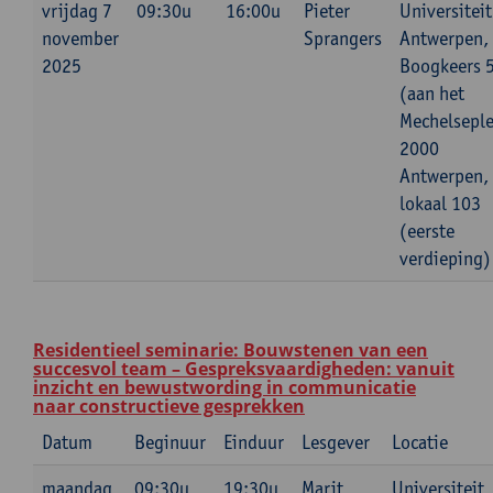
vrijdag 7
09:30u
16:00u
Pieter
Universiteit
november
Sprangers
Antwerpen,
2025
Boogkeers 
(aan het
Mechelseple
2000
Antwerpen,
lokaal 103
(eerste
verdieping)
Residentieel seminarie: Bouwstenen van een
succesvol team – Gespreksvaardigheden: vanuit
inzicht en bewustwording in communicatie
naar constructieve gesprekken
Datum
Beginuur
Einduur
Lesgever
Locatie
maandag
09:30u
19:30u
Marit
Universiteit