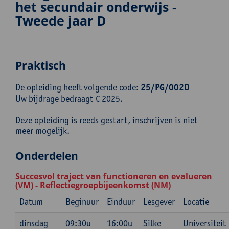
het secundair onderwijs -
Tweede jaar D
Praktisch
De opleiding heeft volgende code:
25/PG/002D
Uw bijdrage bedraagt € 2025.
Deze opleiding is reeds gestart, inschrijven is niet
meer mogelijk.
Onderdelen
Succesvol traject van functioneren en evalueren
(VM) - Reflectiegroepbijeenkomst (NM)
Datum
Beginuur
Einduur
Lesgever
Locatie
dinsdag
09:30u
16:00u
Silke
Universiteit