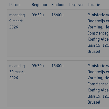
Datum
Beginuur
Einduur
Lesgever
Locatie
maandag
09:30u
16:00u
Ministerie v
9 maart
Onderwijs e
2026
Vorming, He
Conscienceg
Koning Alber
laan 15, 12
Brussel
maandag
09:30u
16:00u
Ministerie v
30 maart
Onderwijs e
2026
Vorming, He
Conscienceg
Koning Alber
laan 15, 12
Brussel