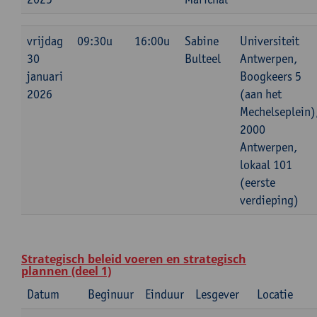
vrijdag
09:30u
16:00u
Sabine
Universiteit
30
Bulteel
Antwerpen,
januari
Boogkeers 5
2026
(aan het
Mechelseplein)
2000
Antwerpen,
lokaal 101
(eerste
verdieping)
Strategisch beleid voeren en strategisch
plannen (deel 1)
Datum
Beginuur
Einduur
Lesgever
Locatie