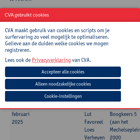
Doelstellingen
CVA gebruikt cookies
Je kent een aantal kaders voor evaluatiebeleid en kan
CVA maakt gebruik van cookies en scripts om je
dit linken aan de nieuwe leerplannen.
surfervaring zo veel mogelijk te optimaliseren.
Gelieve aan de duiden welke cookies we mogen
Begeleiding
registreren.
Loes Verheyen, Lut Favoreel, Anja Lerno en Nele Van
Lees ook de
Privacyverklaring
van CVA.
de Maele, medewerkers Katholiek Onderwijs
Vlaanderen
Datum
Beginuur
Einduur
Lesgever
Locatie
Cookie-instellingen
maandag
09:30u
16:00u
Nele Van
Universiteit
3
de Maele
Antwerpen,
februari
Lut
Boogkeers 5
2025
Favoreel
(aan het
Loes
Mechelseplei
Verheyen
2000