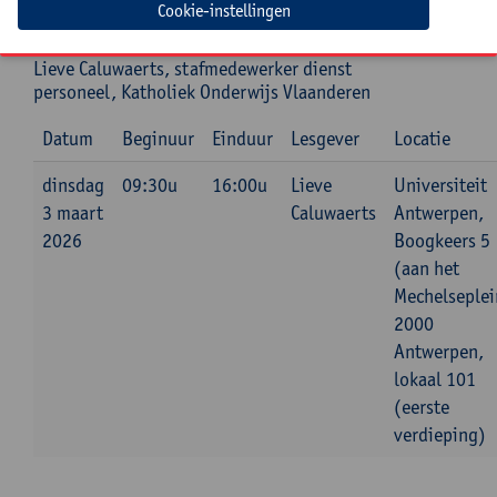
Katrien Jansen, stafmedewerker dienst
Cookie-instellingen
personeel, Katholiek Onderwijs Vlaanderen
Lieve Caluwaerts, stafmedewerker dienst
personeel, Katholiek Onderwijs Vlaanderen
Datum
Beginuur
Einduur
Lesgever
Locatie
dinsdag
09:30u
16:00u
Lieve
Universiteit
3 maart
Caluwaerts
Antwerpen,
2026
Boogkeers 5
(aan het
Mechelseplei
2000
Antwerpen,
lokaal 101
(eerste
verdieping)