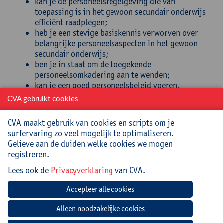
kan je de personeelsregelgeving die van
toepassing is in het gewoon secundair onderwijs
efficiënt raadplegen;
heb je een stevige basiskennis verworven over
belangrijke personeelsaspecten in het gewoon
secundair onderwijs;
ben je in staat om de toegekende
personeelsomkadering aan te wenden;
kan je een goed personeelsbeleid voeren,
gebaseerd op correcte wettelijke informatie;
CVA gebruikt cookies
kan je de regelgeving adequaat toepassen op
actuele casussen in jouw eigen school;
CVA maakt gebruik van cookies en scripts om je
aarzel je niet om een hulplijn in te schakelen bij
surfervaring zo veel mogelijk te optimaliseren.
vragen over personeelsregelgeving;
Gelieve aan de duiden welke cookies we mogen
ben je in staat om je verantwoordelijkheid op het
registreren.
vlak van personeelsbeleid op te nemen.
Lees ook de
Privacyverklaring
van CVA.
Begeleiding
Guy Debusschere, stafmedewerker dienst
personeel, Katholiek Onderwijs Vlaanderen