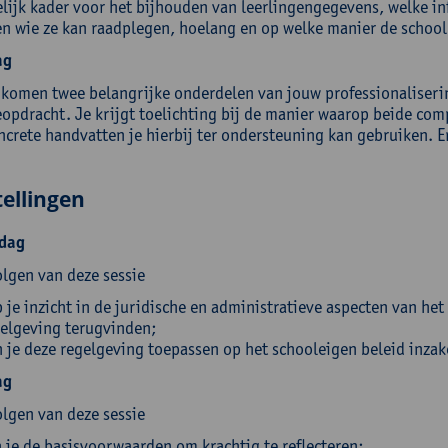
elijk kader voor het bijhouden van leerlingengegevens, welke i
en wie ze kan raadplegen, hoelang en op welke manier de school
ag
komen twee belangrijke onderdelen van jouw professionalisering
eopdracht. Je krijgt toelichting bij de manier waarop beide com
ncrete handvatten je hierbij ter ondersteuning kan gebruiken. E
ellingen
dag
olgen van deze sessie
 je inzicht in de juridische en administratieve aspecten van het
elgeving terugvinden;
 je deze regelgeving toepassen op het schooleigen beleid inzake
ag
olgen van deze sessie
 je de basisvoorwaarden om krachtig te reflecteren;