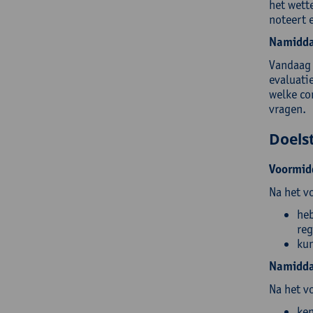
het wett
noteert 
Namidd
Vandaag 
evaluati
welke co
vragen.
Doelst
Voormid
Na het v
heb
reg
kun
Namidd
Na het v
ken