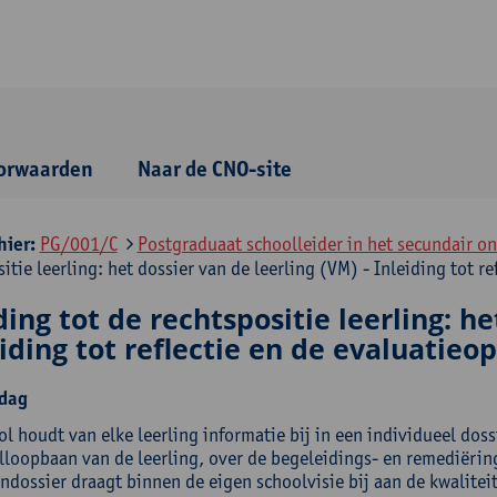
orwaarden
Naar de CNO-site
hier:
PG/001/C
Postgraduaat schoolleider in het secundair ond
itie leerling: het dossier van de leerling (VM) - Inleiding tot r
ding tot de rechtspositie leerling: h
eiding tot reflectie en de evaluatie
dag
l houdt van elke leerling informatie bij in een individueel doss
lloopbaan van de leerling, over de begeleidings- en remediëring
ndossier draagt binnen de eigen schoolvisie bij aan de kwaliteit