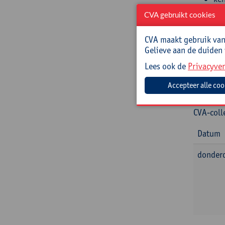
heb
CVA gebruikt cookies
heb
CVA maakt gebruik van 
Begel
Gelieve aan de duiden
Voormid
Lees ook de
Privacyver
Barbara 
Namidd
CVA-coll
Datum
donderd