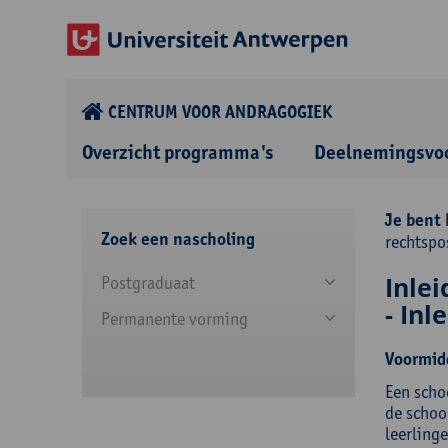
CENTRUM VOOR ANDRAGOGIEK
Overzicht programma's
Deelnemingsvo
Je bent 
Zoek een nascholing
rechtspos
Inlei
Postgraduaat
- Inl
Permanente vorming
Voormid
Een schoo
de schoo
leerlinge