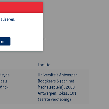
 1.
aliseren.
oliek Onderwijs Vlaanderen
gen
Locatie
Heyde
Universiteit Antwerpen,
taels
Boogkeers 5 (aan het
Vinck
Mechelseplein), 2000
Antwerpen, lokaal 101
(eerste verdieping)