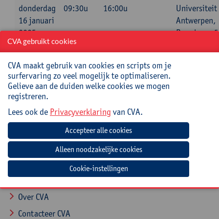
donderdag
09:30u
16:00u
Universiteit
16 januari
Antwerpen,
2025
Boogkeers 5
CVA gebruikt cookies
(aan het
Mechelseple
CVA maakt gebruik van cookies en scripts om je
2000
surfervaring zo veel mogelijk te optimaliseren.
Antwerpen
Gelieve aan de duiden welke cookies we mogen
registreren.
Lees ook de
Privacyverklaring
van CVA.
Navigatie
Cookie-instellingen
Start
Over CVA
Contacteer CVA