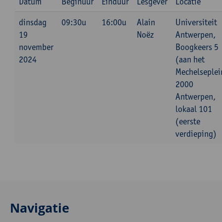
Datum
Beginuur
Einduur
Lesgever
Locatie
dinsdag
09:30u
16:00u
Alain
Universiteit
19
Noëz
Antwerpen,
november
Boogkeers 5
2024
(aan het
Mechelseplei
2000
Antwerpen,
lokaal 101
(eerste
verdieping)
Navigatie