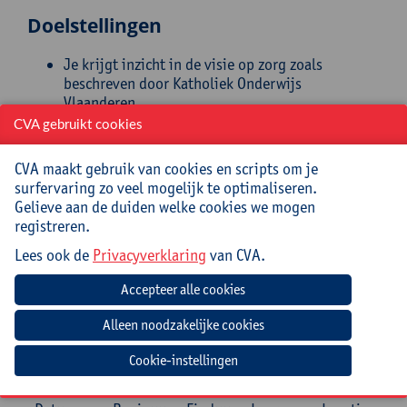
Doelstellingen
Je krijgt inzicht in de visie op zorg zoals
beschreven door Katholiek Onderwijs
Vlaanderen.
Je leert de begrippen ‘continuïteit van zorg’,
CVA gebruikt cookies
‘handelingsgericht werken’ en ‘verbindend
schoolklimaat’ kennen.
CVA maakt gebruik van cookies en scripts om je
Je maakt kennis met het vademecum ‘zorgbreed
surfervaring zo veel mogelijk te optimaliseren.
en kansenrijk onderwijs’.
Gelieve aan de duiden welke cookies we mogen
Je bent in staat de theoretische kennis om te
registreren.
zetten in concrete acties en/of werkpunten voor
Lees ook de
Privacyverklaring
van CVA.
jouw school.
Begeleiding
Alain Noëz, Regiocoördinator (Mechelen/Brussel),
Pedagogische begeleiding, Katholiek Onderwijs
Cookie-instellingen
Vlaanderen