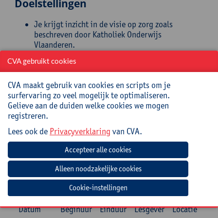
Doelstellingen
Je krijgt inzicht in de visie op zorg zoals
beschreven door Katholiek Onderwijs
Vlaanderen.
Je leert de begrippen ‘continuïteit van zorg’,
CVA gebruikt cookies
‘handelingsgericht werken’ en ‘verbindend
schoolklimaat’ kennen.
CVA maakt gebruik van cookies en scripts om je
Je maakt kennis met het vademecum ‘zorgbreed
surfervaring zo veel mogelijk te optimaliseren.
en kansenrijk onderwijs’.
Gelieve aan de duiden welke cookies we mogen
Je bent in staat de theoretische kennis om te
registreren.
zetten in concrete acties en/of werkpunten voor
jouw school.
Lees ook de
Privacyverklaring
van CVA.
Begeleiding
Alain Noëz, Regiocoördinator (Mechelen/Brussel),
Pedagogische begeleiding, Katholiek Onderwijs
Cookie-instellingen
Vlaanderen
Datum
Beginuur
Einduur
Lesgever
Locatie