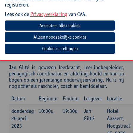
onderwijs zich daar kan op afstemmen
registreren.
omschrijven het concept ‘formatieve evaluatie’
Lees ook de
Privacyverklaring
van CVA.
kunnen de ingrediënten van een formatieve
aanpak opsommen
zijn zich bewust van het belang van deze aanpak
geven een aanzet voor een vervolgplan van
aanpak op de eigen school
Cookie-instellingen
Begeleiding
Jan Gilté is gewezen leerkracht, leerlingbegeleider,
pedagogisch coördinator en afdelingshoofd en kan zo
bogen op een jarenlange onderwijservaring. Nu is hij
nog actief als nascholer, coach en bemiddelaar.
Datum
Beginuur
Einduur
Lesgever
Locatie
donderdag
10:00u
19:30u
Jan
Hotel
20 april
Gilté
Aazaert,
2023
Hoogstraat