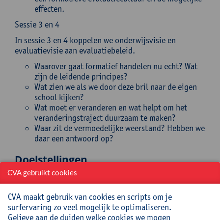
effecten.
Sessie 3 en 4
In sessie 3 en 4 koppelen we onderwijsvisie en
evaluatievisie aan evaluatiebeleid.
Waarover gaat formatief handelen nu echt? Wat
zijn de leidende principes?
Wat zien we als we door deze bril naar de eigen
school kijken?
Wat moet er veranderen en wat helpt om het
veranderingstraject duurzaam te maken?
Waar zit de vermoedelijke weerstand? Hebben we
daar een antwoord op?
Doelstellingen
CVA gebruikt cookies
De cursisten
verwoorden de relatie tussen onderwijzen-leren-
CVA maakt gebruik van cookies en scripts om je
evalueren
surfervaring zo veel mogelijk te optimaliseren.
weten hoe onze ‘leerhersenen’ werken en hoe
Gelieve aan de duiden welke cookies we mogen