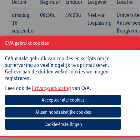
Datum
Beginuur
Einduur
Lesgever
Locatie
dinsdag
09:30u
16:00u
Niet van
Universite
16
toepassing
Antwerpen
september
Boogkeers
2025
(aan het
CVA gebruikt cookies
Mechelsepl
2000
CVA maakt gebruik van cookies en scripts om je
Antwerpen
surfervaring zo veel mogelijk te optimaliseren.
lokaal 101
Gelieve aan de duiden welke cookies we mogen
(eerste
registreren.
verdiepin
Lees ook de
Privacyverklaring
van CVA.
Cookie-instellingen
Navigatie