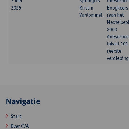
7 mei
Sprangers
Antwerpen
2025
Kristin
Boogkeers
Vanlommel
(aan het
Mechelsepl
2000
Antwerpen
lokaal 101
(eerste
verdieping
Navigatie
Start
Over CVA