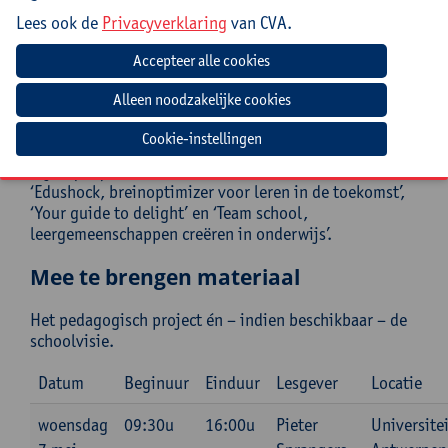
Pieter Sprangers (PhD) werkt in parallelle werelden.
Lees ook de
Privacyverklaring
van CVA.
Hij behaalde een doctoraat in design (scientific
educational design research). Hij is enerzijds
academisch werkzaam als docent en wetenschappelijk
onderzoeker en is daarbij deeltijds verbonden aan
Universiteit Antwerpen, Karel de Grote hogeschool en
AP hogeschool. Hij werkt verder als onderwijsdesigner
Cookie-instellingen
en procesbegeleider in scholen bij ‘domo de Refontiro’.
Hij is (co-)auteur van verschillende boeken waaronder
‘Edushock, breinoptimizer voor leren in de toekomst’,
‘Your guide to delight’ en ‘Team school,
leergemeenschappen creëren in onderwijs’.
Mee te brengen materiaal
Het pedagogisch project én – indien beschikbaar – de
schoolvisie.
Datum
Beginuur
Einduur
Lesgever
Locatie
woensdag
09:30u
16:00u
Pieter
Universitei