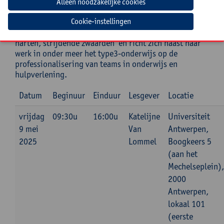
specialiseren in de materie van gedragsmoeilijkheden,
kinderpsychiatrische problematieken,
Cookie-instellingen
onderwijspedagogiek alsook het werken met
systemen. Ze is auteur van de boeken ‘Sprekende
harten, strijdende zwaarden’ en richt zich naast haar
werk in onder meer het type3-onderwijs op de
professionalisering van teams in onderwijs en
hulpverlening.
Datum
Beginuur
Einduur
Lesgever
Locatie
vrijdag
09:30u
16:00u
Katelijne
Universiteit
9 mei
Van
Antwerpen,
2025
Lommel
Boogkeers 5
(aan het
Mechelseplein),
2000
Antwerpen,
lokaal 101
(eerste