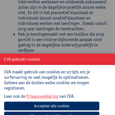
interventies werkzaam en voldoende opbouwend
zullen zijn in de dagelijkse praktijk alsook welke
niet. En dit in het preventief klassikaal en
individueel alsook curatief klassikaal en
individueel werken met leerlingen. Steeds vanuit
zorg naar leerlingen én leerkrachten.
Heb je kennisgemaakt met een toolbox die erop
gericht is een visie en bijhorende aanpak rond
gedrag in de dagelijkse onderwijspraktijk te
verfijnen
Heb je hopelijk honger naar meer en is dit de
CVA gebruikt cookies
start van een opbouwend proces waarbij moeilijk
gedrag vanaf nu als communicatie, als
CVA maakt gebruik van cookies en scripts om je
signaalgedrag, herkend wordt en van waaruit
surfervaring zo veel mogelijk te optimaliseren.
meer toereikende antwoorden te vinden zijn.
Gelieve aan de duiden welke cookies we mogen
Begeleiding
registreren.
Lees ook de
Privacyverklaring
van CVA.
Katelijne Van Lommel is kinder- en jeugdpsychologe.
Door haar verankering in de kinderpsychiatrie, het
buitengewoon, gewoon en hoger onderwijs kon ze zich