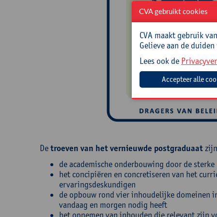
CVA gebruikt cookies
CVA maakt gebruik van 
Gelieve aan de duiden
Lees ook de
Privacyver
De
troeven van het vernieuwde postgraduaat
zij
de academische onderbouwing door de sterke
het concipiëren en concretiseren van het cur
ervaringsdeskundigen
de opbouw rond vier inhoudelijke domeinen in 
vandaag en morgen nodig heeft
het opnemen van inhouden die relevant zijn v