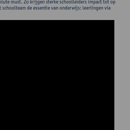
lute must. Zo krijgen sterke schoolleiders impact tot op
et schoolteam de essentie van onderwijs: leerlingen via