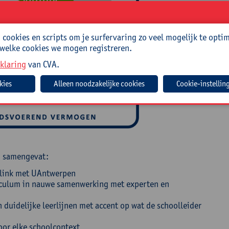
cookies en scripts om je surfervaring zo veel mogelijk te optim
 welke cookies we mogen registreren.
klaring
van CVA.
Cookie-instellin
n samengevat:
 link met UAntwerpen
riculum in nauwe samenwerking met experten en
duidelijke leerlijnen met accent op wat de schoolleider
oor elke schoolcontext