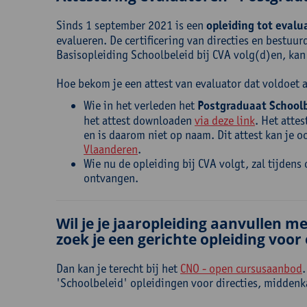
Sinds 1 september 2021 is een
opleiding tot evalu
evalueren. De certificering van directies en bestuur
Basisopleiding Schoolbeleid bij CVA volg(d)en, ka
Hoe bekom je een attest van evaluator dat voldoet 
Wie in het verleden het
Postgraduaat Schoolb
het attest downloaden
via deze link
. Het attes
en is daarom niet op naam. Dit attest kan je 
Vlaanderen
.
Wie nu de opleiding bij CVA volgt, zal tijdens
ontvangen.
Wil je je jaaropleiding aanvullen m
zoek je een gerichte opleiding voo
Dan kan je terecht bij het
CNO - open cursusaanbod
'Schoolbeleid' opleidingen voor directies, midden