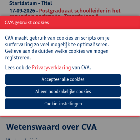
Startdatum - Titel
17-09-2026 -
Postgraduaat schoolleider in het
secundair onderwijs - Tweede jaar A
CVA gebruikt cookies
CVA maakt gebruik van cookies en scripts om je
surfervaring zo veel mogelijk te optimaliseren.
Navigatie
Gelieve aan de duiden welke cookies we mogen
registreren.
Start
Lees ook de
Privacyverklaring
van CVA.
Over CVA
Contacteer CVA
Nuttige info
Cookie-instellingen
Wetenswaard over CVA