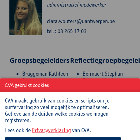
administratief medewerker
clara.wouters@uantwerpen.be
tel.: 03 265 17 03
Groepsbegeleiders
Reflectiegroepbegele
Bruggeman Kathleen
Beirnaert Stephan
Commers Koen
Bernaers Noël
CVA gebruikt cookies
Craps Guy
Bernard Brigitte
De Caluwé Ludo
Blontrock Ann
De Cock Paul
Bogaerts Werner
CVA maakt gebruik van cookies en scripts om je
Delvoye Lieven
Bouton Chris
surfervaring zo veel mogelijk te optimaliseren.
Diriks Marc
Caron John
Gelieve aan de duiden welke cookies we mogen
Gobeyn Lut
De Coninck Kristof
registreren.
Goorden Dirk
De Donder Christel
Lees ook de
Privacyverklaring
van CVA.
Haeck Michèle
De Hert Wilfried
Jacobs Diane
Debbaut Bart