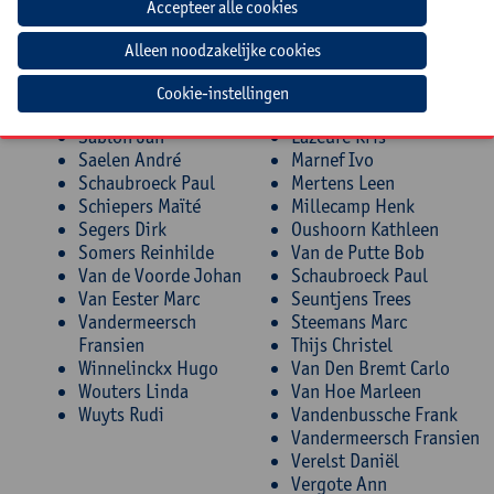
Jansegers Liliane
Depraetere Petra
Jansen Tom
Hannes Mario
Lazeure Kris
Haven Rudi
Meurisse Bart
Jansegers Liliane
Cookie-instellingen
Nuyens Fons
Laethem Annemie
Sablon Jan
Lazeure Kris
Saelen André
Marnef Ivo
Schaubroeck Paul
Mertens Leen
Schiepers Maïté
Millecamp Henk
Segers Dirk
Oushoorn Kathleen
Somers Reinhilde
Van de Putte Bob
Van de Voorde Johan
Schaubroeck Paul
Van Eester Marc
Seuntjens Trees
Vandermeersch
Steemans Marc
Fransien
Thijs Christel
Winnelinckx Hugo
Van Den Bremt Carlo
Wouters Linda
Van Hoe Marleen
Wuyts Rudi
Vandenbussche Frank
Vandermeersch Fransien
Verelst Daniël
Vergote Ann